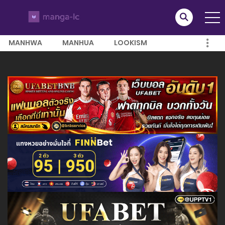
MANHWA
MANHUA
LOOKISM