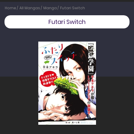
Home
All Mangas
Manga
Futari Switch
Futari Switch