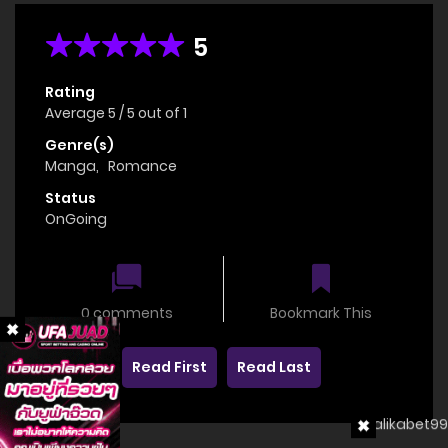
5
Rating
Average
5
/
5
out of
1
Genre(s)
Manga
,
Romance
Status
OnGoing
0 comments
Bookmark This
Read First
Read Last