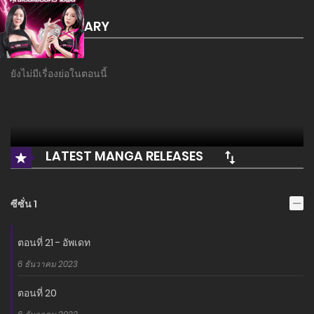
SUMMARY
ยังไม่มีเรื่องย่อในตอนนี้
LATEST MANGA RELEASES
ซีซั่น 1
ตอนที่ 21 - อัพเดท
6 ธันวาคม 2023
ตอนที่ 20