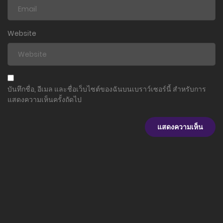
ตอนที่ 7
7 ตุลาคม 2023
Website
ตอนที่ 6
7 ตุลาคม 2023
ตอนที่ 5
บันทึกชื่อ, อีเมล และชื่อเว็บไซต์ของฉันบนเบราว์เซอร์นี้ สำหรับการ
7 ตุลาคม 2023
แสดงความเห็นครั้งถัดไป
ตอนที่ 4
7 ตุลาคม 2023
ตอนที่ 3
7 ตุลาคม 2023
ตอนที่ 2
7 ตุลาคม 2023
ตอนที่ 1