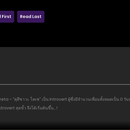
 First
Read Last
a – “คุสึซาวะ โคเซ” เป็น Introvert ผู้ซึ่งมีจำนวนเพื่อนทั้งหมดเป็น 0 ว
rovert สุดขั้ว จึงได้เริ่มต้นขึ้น…!