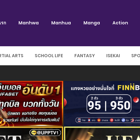
แรก
Manhwa
Manhua
Manga
Action
TIAL ARTS
SCHOOL LIFE
FANTASY
ISEKAI
SP