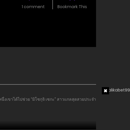
1 comment
Bookmark This
ันหนึ่งเขาได้ไปช่วย “มิโซกุจิ เซกะ” สาวแกลสุดสวยประจำ