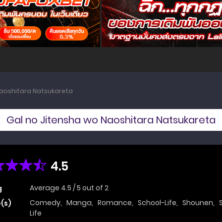
Naoshitara Natsukareta
Gal no Jitensha wo Naoshitara Natsukareta
4.5
Average
4.5
/
5
out of
2
g
Comedy
,
Manga
,
Romance
,
School-Life
,
Shounen
,
(s)
Life