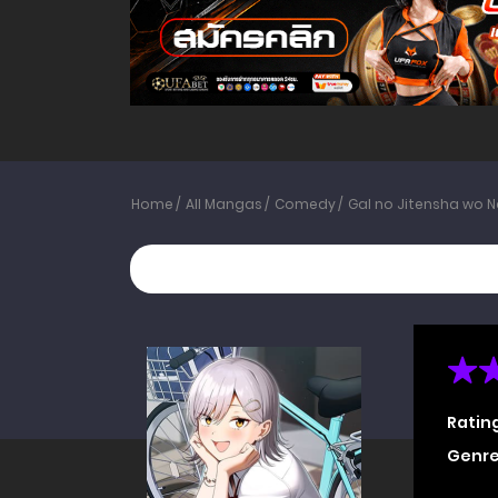
Home
All Mangas
Comedy
Gal no Jitensha wo 
Ratin
Genre