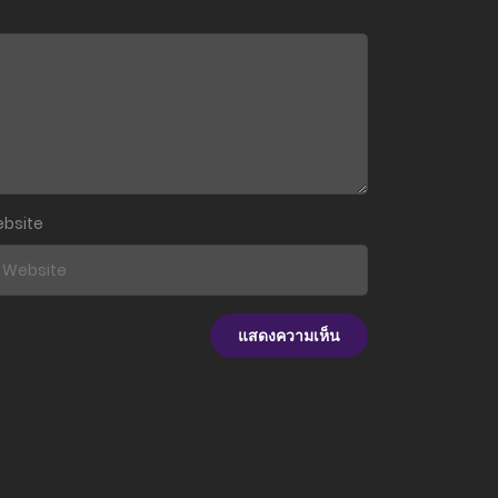
bsite