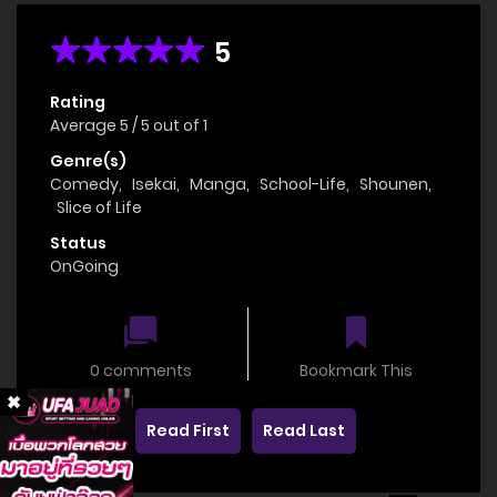
5
Rating
Average
5
/
5
out of
1
Genre(s)
Comedy
,
Isekai
,
Manga
,
School-Life
,
Shounen
,
Slice of Life
Status
OnGoing
0 comments
Bookmark This
Read First
Read Last