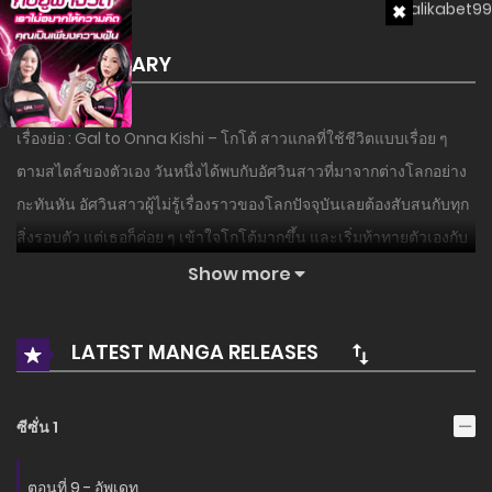
SUMMARY
เรื่องย่อ : Gal to Onna Kishi – โกโต้ สาวแกลที่ใช้ชีวิตแบบเรื่อย ๆ
ตามสไตล์ของตัวเอง วันหนึ่งได้พบกับอัศวินสาวที่มาจากต่างโลกอย่าง
กะทันหัน อัศวินสาวผู้ไม่รู้เรื่องราวของโลกปัจจุบันเลยต้องสับสนกับทุก
สิ่งรอบตัว แต่เธอก็ค่อย ๆ เข้าใจโกโต้มากขึ้น และเริ่มท้าทายตัวเองกับ
เรื่องต่าง ๆ เช่น ไปเที่ยวชิบูย่า หรือริ่มทำงานพาร์ตไทม์… เดี๋ยวก่อน สอง
Show more
คนนี้ใช้ชีวิตในยุคเรวะได้เก่งเกินไปแล้วหรือเปล่า!? เปิดฉากคอเมดี้สุด
ฮาเกี่ยวกับชีวิตประจำวันของคู่หูต่างโลกสุดแปลก แต่เข้าขากันอย่าง
LATEST MANGA RELEASES
ลงตัว…!
อ่านเรื่องนี้ก่อนใครได้ที่ MANGA-LC.NET เท่านั้น!
ซีซั่น 1
ตอนที่ 9 - อัพเดท