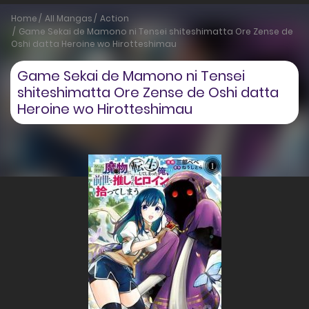
Home
All Mangas
Action
Game Sekai de Mamono ni Tensei shiteshimatta Ore Zense de
Oshi datta Heroine wo Hirotteshimau
Game Sekai de Mamono ni Tensei
shiteshimatta Ore Zense de Oshi datta
Heroine wo Hirotteshimau