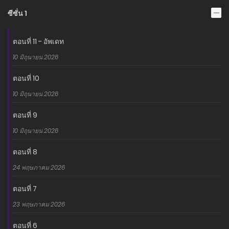
ตลอดชีวิต และตัดสินใจติดตามโนอาห์ไป แม้ผมจะได้พบกับตัวละคร
ซีซั่น 1
อื่นๆ ในเกม และคอยเฝ้ามองการเติบโตของโนอาห์ แต่ทว่า… โนอาห์ใน
ชีวิตจริง ดูเหมือนจะเป็นคนขี้อ้อนนิดๆ แถมยังมีความคลั่งรักแบบยึดติด
ตอนที่ 11 - อัพเดท
ซะงั้น…!? นี่คือเรื่องราวของผมที่มาเกิดใหม่เป็นมอนสเตอร์ และได้ร่วม
10 มิถุนายน 2026
ฝ่าฟันอุปสรรคต่างๆ นานาไปพร้อมกับโอชิสุดที่รักของผม…
ตอนที่ 10
อ่านเรื่องนี้ก่อนใครได้ที่ MANGA-LC.NET เท่านั้น!
10 มิถุนายน 2026
ตอนที่ 9
10 มิถุนายน 2026
ตอนที่ 8
24 พฤษภาคม 2026
ตอนที่ 7
23 พฤษภาคม 2026
ตอนที่ 6