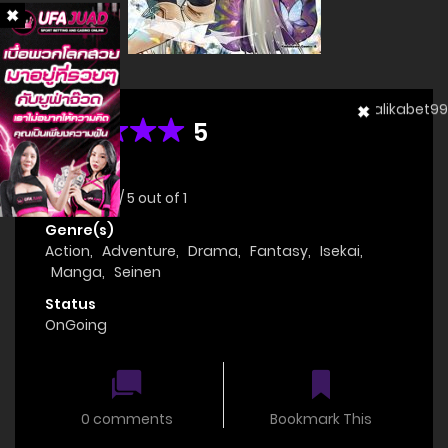
5
Rating
Average
5
/
5
out of
1
Genre(s)
Action
,
Adventure
,
Drama
,
Fantasy
,
Isekai
,
Manga
,
Seinen
Status
OnGoing
0 comments
Bookmark This