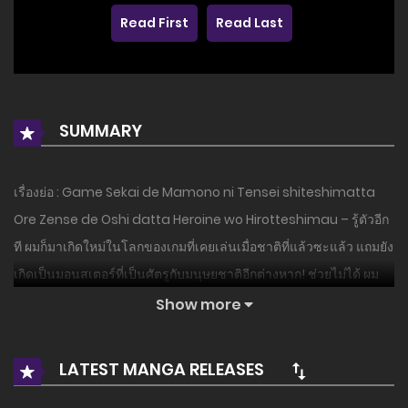
Read First
Read Last
SUMMARY
เรื่องย่อ : Game Sekai de Mamono ni Tensei shiteshimatta
Ore Zense de Oshi datta Heroine wo Hirotteshimau – รู้ตัวอีก
ที ผมก็มาเกิดใหม่ในโลกของเกมที่เคยเล่นเมื่อชาติที่แล้วซะแล้ว แถมยัง
เกิดเป็นมอนสเตอร์ที่เป็นศัตรูกับมนุษยชาติอีกต่างหาก! ช่วยไม่ได้ ผม
เลยใช้ชีวิตอย่างเงียบเชียบเพื่อไม่ให้พวกมนุษย์หาเจอไปพลางๆ ทว่า…
Show more
“โนอาห์” นางเอกที่เป็นตัวละครโอชิของผมในชาติก่อน ดันมานอนไม่
ได้สติอยู่ใกล้ๆ ที่พักของผมซะงั้น!! พอผมช่วยปกป้องและดูแลเธอโอชิ
LATEST MANGA RELEASES
สุดที่รักก็ตั้งชื่อให้ผมว่า “เรย์” ผมเลยตั้งปณิธานว่าจะปกป้องเธอไป