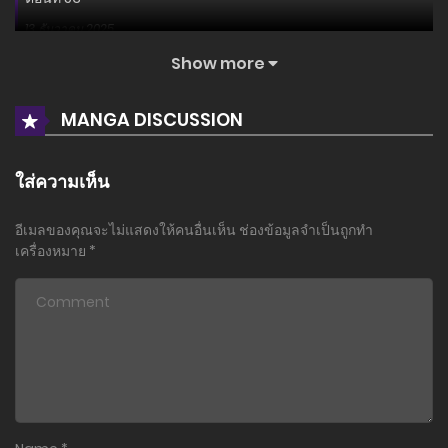
13 ธันวาคม 2025
Show more
ตอนที่ 52
6 ธันวาคม 2025
MANGA DISCUSSION
ตอนที่ 51
29 พฤศจิกายน 2025
ใส่ความเห็น
ตอนที่ 50
อีเมลของคุณจะไม่แสดงให้คนอื่นเห็น
ช่องข้อมูลจำเป็นถูกทำ
22 พฤศจิกายน 2025
เครื่องหมาย
*
ตอนที่ 49
15 พฤศจิกายน 2025
ตอนที่ 48
15 พฤศจิกายน 2025
ตอนที่ 47