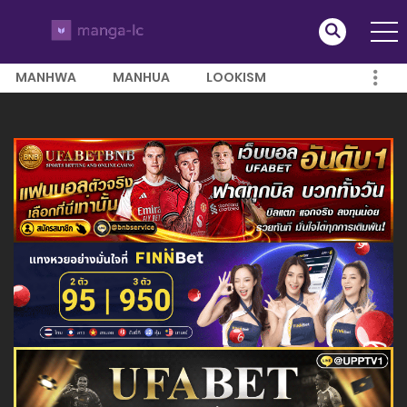
MANHWA
MANHUA
LOOKISM