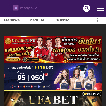
MANHWA
MANHUA
LOOKISM