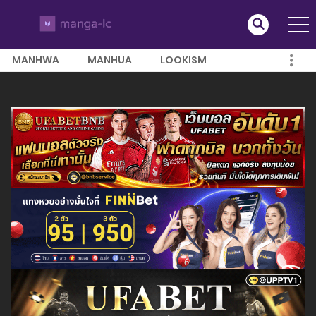
MANHWA
MANHUA
LOOKISM