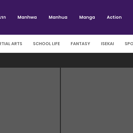
แรก
Manhwa
Manhua
Manga
Action
TIAL ARTS
SCHOOL LIFE
FANTASY
ISEKAI
SP