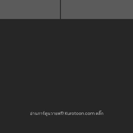
อ่านการ์ตูนวายฟรี! Kurotoon.com คลิ๊ก