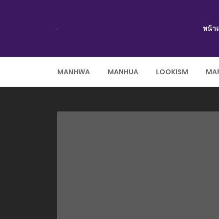
หน้า
MANHWA
MANHUA
LOOKISM
MAR