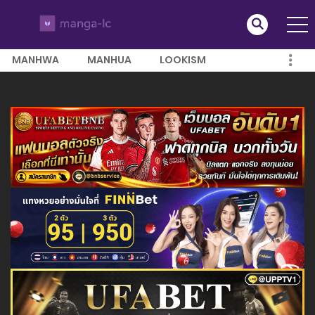
MANHWA
MANHUA
LOOKISM