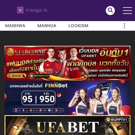
MANHWA
MANHUA
LOOKISM