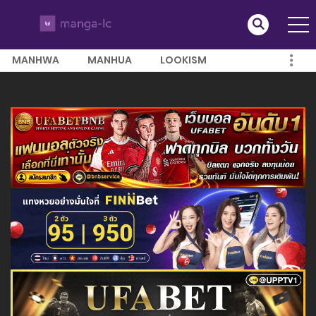
MANHWA
MANHUA
LOOKISM