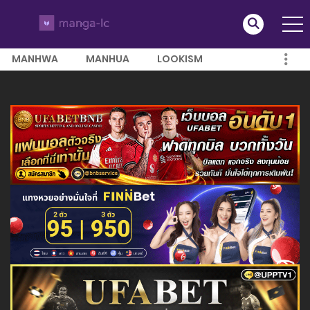
MANHWA
MANHUA
LOOKISM