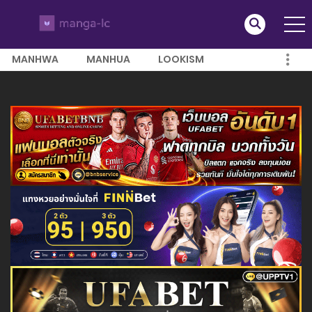
MANHWA
MANHUA
LOOKISM