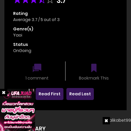
3.7
Rating
Average
3.7
/
5
out of
3
Genre(s)
Yaoi
Status
OnGoing
1 comment
Bookmark This
Read First
Read Last
SUMMARY