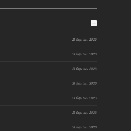
21 มิถุนายน 2026
21 มิถุนายน 2026
21 มิถุนายน 2026
21 มิถุนายน 2026
21 มิถุนายน 2026
21 มิถุนายน 2026
21 มิถุนายน 2026