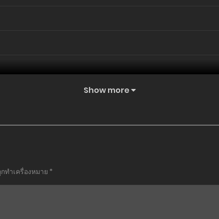
Show more
ถูกทำเครื่องหมาย
*