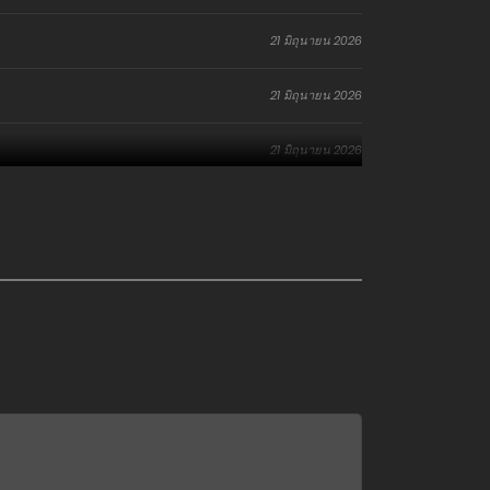
21 มิถุนายน 2026
21 มิถุนายน 2026
21 มิถุนายน 2026
21 มิถุนายน 2026
21 มิถุนายน 2026
21 มิถุนายน 2026
21 มิถุนายน 2026
21 มิถุนายน 2026
21 มิถุนายน 2026