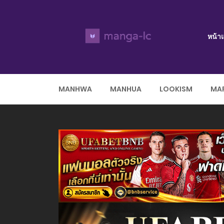
หน้า
MANHWA
MANHUA
LOOKISM
MAR