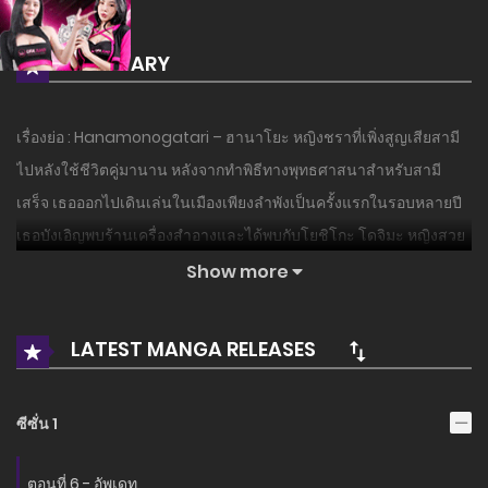
SUMMARY
เรื่องย่อ : Hanamonogatari – ฮานาโยะ หญิงชราที่เพิ่งสูญเสียสามี
ไปหลังใช้ชีวิตคู่มานาน หลังจากทำพิธีทางพุทธศาสนาสำหรับสามี
เสร็จ เธอออกไปเดินเล่นในเมืองเพียงลำพังเป็นครั้งแรกในรอบหลายปี
เธอบังเอิญพบร้านเครื่องสำอางและได้พบกับโยชิโกะ โดจิมะ หญิงสวย
ที่ทำให้ฮานาโยะตกหลุมรักตั้งแต่แรกเห็น ฮานาโยะเคยเลิกแต่งหน้า
Show more
เพราะสามีคอยบ่นเรื่องนี้ แต่เมื่อได้แต่งหน้าช่วยโดยโยชิโกะ กลับ
ทำให้หัวใจของเธอสดใสขึ้น…!!!
LATEST MANGA RELEASES
อ่านเรื่องนี้ก่อนใครได้ที่ MANGA-LC.NET เท่านั้น!
ซีซั่น 1
ตอนที่ 6 - อัพเดท