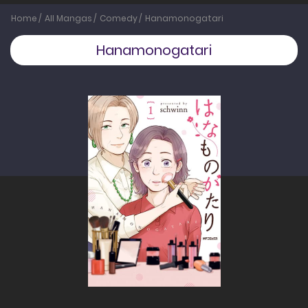
Home
All Mangas
Comedy
Hanamonogatari
Hanamonogatari