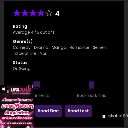
4
Rating
Average
4
/
5
out of
1
Genre(s)
Comedy
,
Drama
,
Manga
,
Romance
,
Seinen
,
Slice of Life
,
Yuri
Status
OnGoing
0 comments
Bookmark This
Read First
Read Last