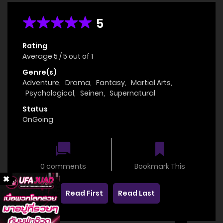
5
Rating
Average
5
/
5
out of
1
Genre(s)
Adventure
,
Drama
,
Fantasy
,
Martial Arts
,
Psychological
,
Seinen
,
Supernatural
Status
OnGoing
0 comments
Bookmark This
Read First
Read Last