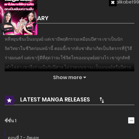
SUMMARY
หลี่หยุนซินเป็นมนุษย์ แต่เขามีพฤติกรรมเหมือนปีศาจ เขาเป็นนัก
จิตวิทยาในชีวิตก่อนหน้านี้ ตอนนี้เขากลับชาติมาเกิดเป็นจิตรกรที่รู้วิธี
ร่ายมนตร์ แต่เขารู้ดีที่สุดว่าจะใช้จิตใจของมนุษย์อย่างไร เขาถูกลัทธิ
เต๋าไล่ล่า เขาจึงร่วมมือกับปีศาจ ไม่ว่าพวกเขาจะเป็นมนุษย์หรือปีศาจ
ในที่สุดพวกเขาก็จะกลายเป็นเบี้ยของหลี่หยุนซิน แม้แต่นักสะสม
Show more
วิญญาณทั้งสองก็ยังถามเขาว่า “คุณมาจากไหน ปีศาจกินเนื้อ?” หลี่หยุน
ซินกินมนุษย์และหัวใจของพวกเขาด้วย
LATEST MANGA RELEASES
แนะนำโดยย่อ: Li Yunxin เป็นทั้งมนุษย์และปีศาจ
ซี่ซั่น 1
ตอนที่ 7 - อัพเดท