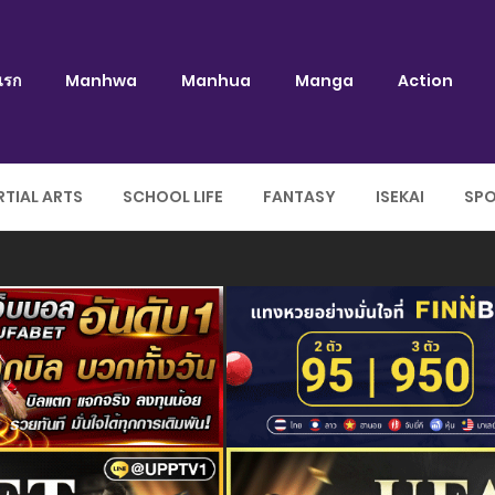
แรก
Manhwa
Manhua
Manga
Action
TIAL ARTS
SCHOOL LIFE
FANTASY
ISEKAI
SP