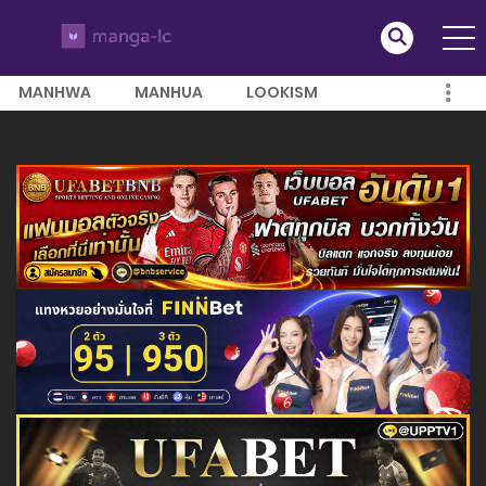
MANHWA
MANHUA
LOOKISM