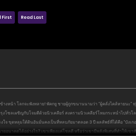
 First
Read Last
้างหน้า โลกจะพังทลาย! พัคกยู ชายผู้ถูกขนานนามว่า “ผู้คลั่งไคล้หายนะ” ทุ่มเท
ุงโซลเผชิญกับโจมตีด้วยนิวเคลียร์ สงครามนิวเคลียร์โหมกระหน่ำไปทั่วโล
ขุดหลุมใต้ดินอันมั่นคงเป็นที่หลบภัยมาตลอด 3 ปี ผลลัพธ์ที่ได้คือ “บังเกอร์
นายอนาคตได้อย่างไร? เขาเพียงแค่โชคดี หรือว่าเขามีพลังพิเศษที่ทำให้เขาส