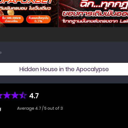
e
Hidden House in the Apocalypse
4.7
Average
4.7
/
5
out of
3
g