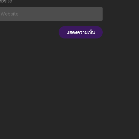
bsite