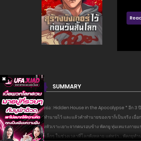
Read
SUMMARY
เรื่องย่อ : Hidden House in the Apocalypse * อีก 3 ปีข
เขาทำนายไว้ และแล้วคำทำนายของเขาก็เป็นจริง เมื่อกร
เสียงหัวเราะเยาะจากคนรอบข้าง พัคกยู ทุ่มเทแรงกายแรงใจ 
กลุ่มเล็กๆ ในช่วงเวลาที่โลกพังทลาย แต่ทว่า… พัคกยูทำ