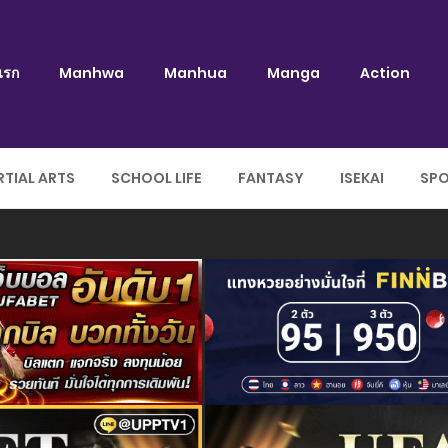
แรก
Manhwa
Manhua
Manga
Action
TIAL ARTS
SCHOOL LIFE
FANTASY
ISEKAI
SP