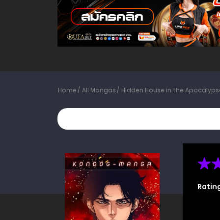
Home
All Mangas
Hidden House in the Apocalyps
Ratin