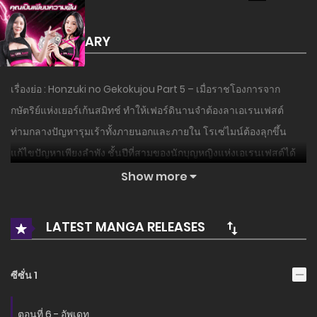
SUMMARY
เรื่องย่อ : Honzuki no Gekokujou Part 5 – เมื่อราชโองการจาก
กษัตริย์แห่งเยอร์เก้นสมิทช์ ทำให้เฟอร์ดินานจำต้องลาเอเรนเฟสต์
ท่ามกลางปัญหารุมเร้าทั้งภายนอกและภายใน โรเซ่ไมน์ต้องลุกขึ้น
แก้ไขปัญหาเพียงลำพัง ชั้นปีที่สามของนักบุญหญิงแห่งเอเรนเฟสต์ได้
เริ่มต้นขึ้นแล้ว…!!!
Show more
อ่านเรื่องนี้ก่อนใครได้ที่ MANGA-LC.NET เท่านั้น!
LATEST MANGA RELEASES
ซีซั่น 1
ตอนที่ 6 - อัพเดท