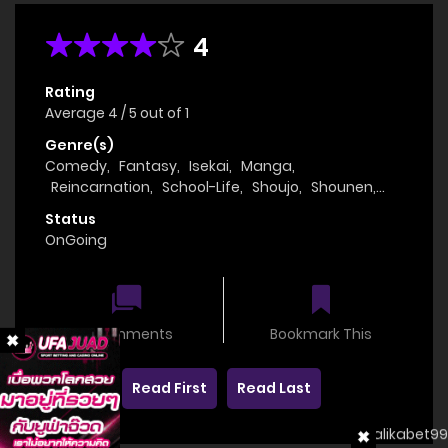
4
Rating
Average
4
/
5
out of
1
Genre(s)
Comedy
,
Fantasy
,
Isekai
,
Manga
,
Reincarnation
,
School-Life
,
Shoujo
,
Shounen
,
Slice of Life
Status
OnGoing
0 comments
Bookmark This
Read First
Read Last