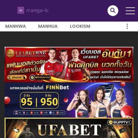
MANHWA
MANHUA
LOOKISM