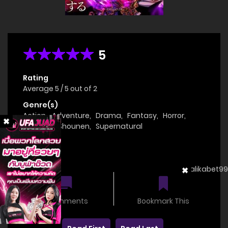
5
Rating
Average
5
/
5
out of
2
Genre(s)
Action
,
Adventure
,
Drama
,
Fantasy
,
Horror
,
Manga
,
Shounen
,
Supernatural
Status
OnGoing
0 comments
Bookmark This