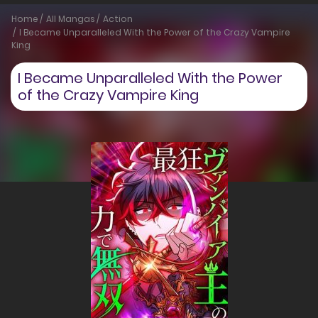
Home
All Mangas
Action
I Became Unparalleled With the Power of the Crazy Vampire
King
I Became Unparalleled With the Power
of the Crazy Vampire King