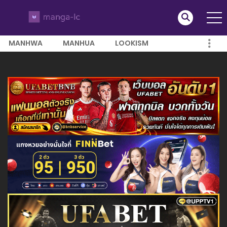
MANHWA
MANHUA
LOOKISM