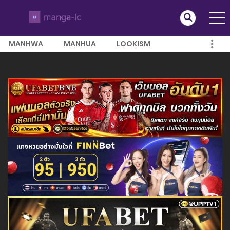
MANHWA
MANHUA
LOOKISM