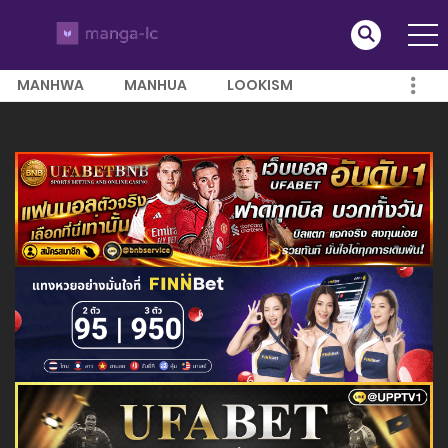
MANHWA
MANHUA
LOOKISM