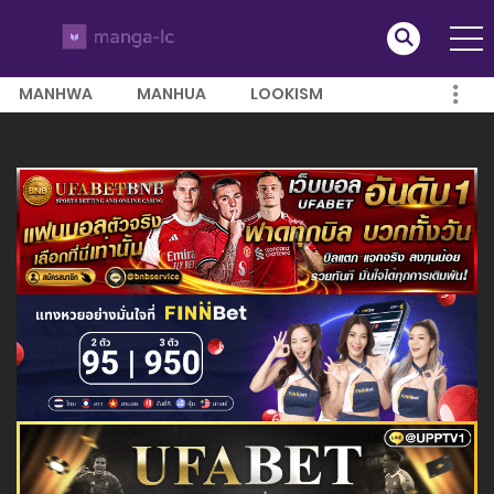
MANHWA
MANHUA
LOOKISM