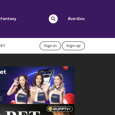
Fantasy
ค้นหามังงะ
ORT
Sign in
Sign up