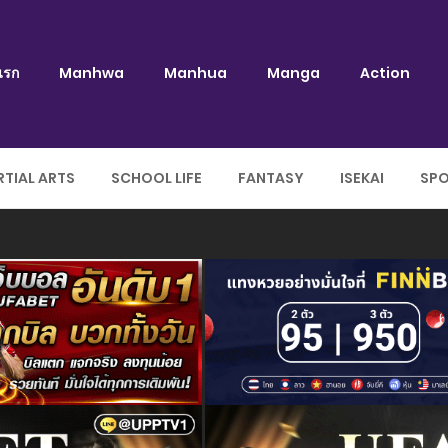
แรก
Manhwa
Manhua
Manga
Action
TIAL ARTS
SCHOOL LIFE
FANTASY
ISEKAI
SP