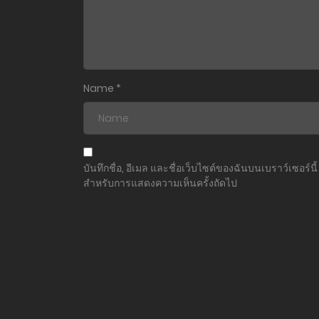
Name
*
บันทึกชื่อ, อีเมล และชื่อเว็บไซต์ของฉันบนเบราว์เซอร์นี้
สำหรับการแสดงความเห็นครั้งถัดไป