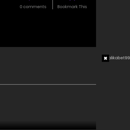
0 comments
Bookmark This