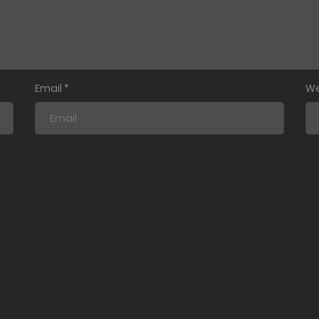
Email
*
We