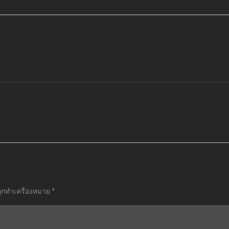
ถูกทำเครื่องหมาย
*