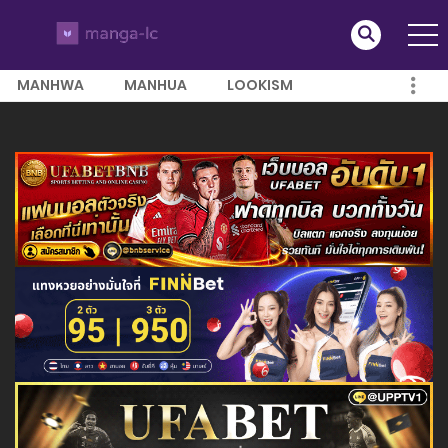
MANHWA
MANHUA
LOOKISM