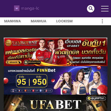
MANHWA
MANHUA
LOOKISM