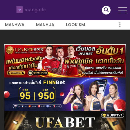
MANHWA
MANHUA
LOOKISM