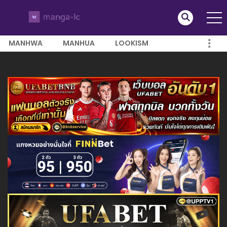
MANHWA
MANHUA
LOOKISM