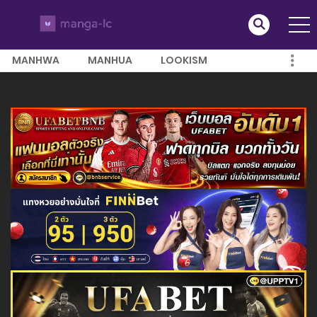
MANHWA
MANHUA
LOOKISM