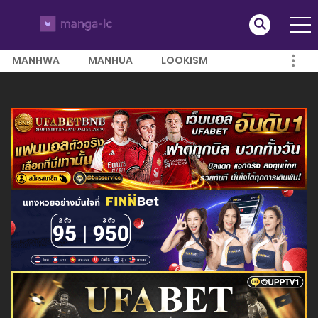
MANHWA
MANHUA
LOOKISM