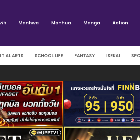
แรก
Manhwa
Manhua
Manga
Action
TIAL ARTS
SCHOOL LIFE
FANTASY
ISEKAI
SP