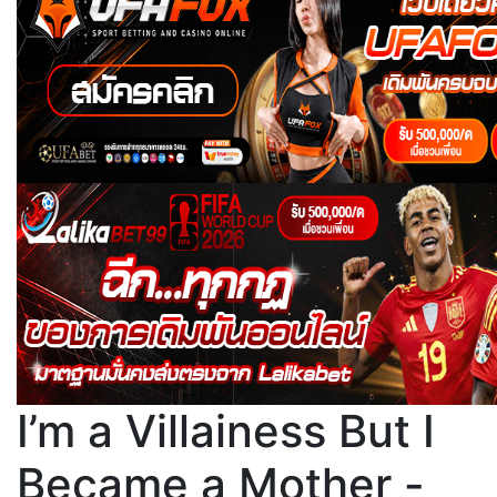
I’m a Villainess But I
Became a Mother -