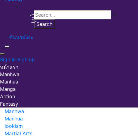
ค้นหามังงะ
Sign in
Sign up
หน้าแรก
Manhwa
Manhua
Manga
Action
Fantasy
Manhwa
Manhua
lookism
Martial Arts