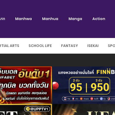
แรก
Manhwa
Manhua
Manga
Action
TIAL ARTS
SCHOOL LIFE
FANTASY
ISEKAI
SP