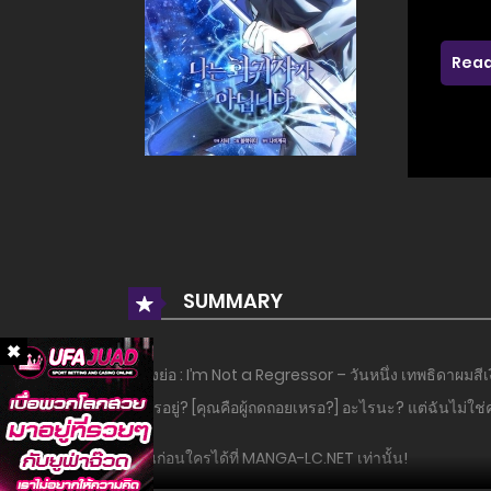
Read
SUMMARY
เรื่องย่อ : I’m Not a Regressor – วันหนึ่ง เทพธิดาผมสีเ
อะไรอยู่? [คุณคือผู้ถดถอยเหรอ?] อะไรนะ? แต่ฉันไม่ใช
อ่านก่อนใครได้ที่ MANGA-LC.NET เท่านั้น!