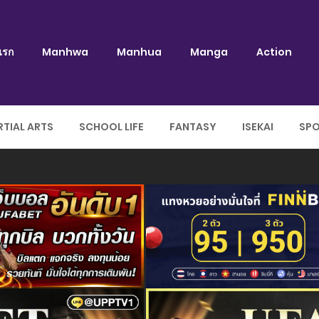
แรก
Manhwa
Manhua
Manga
Action
TIAL ARTS
SCHOOL LIFE
FANTASY
ISEKAI
SP