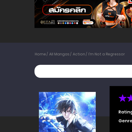
Home
All Mangas
Action
I’m Not a Regressor
Ratin
Genre