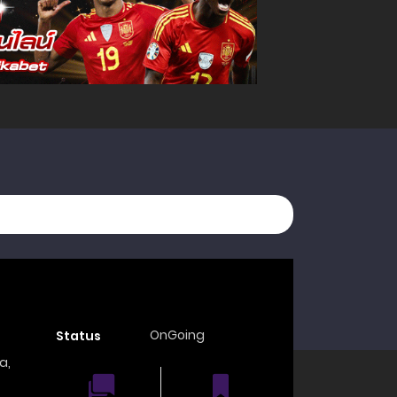
OnGoing
Status
a
,