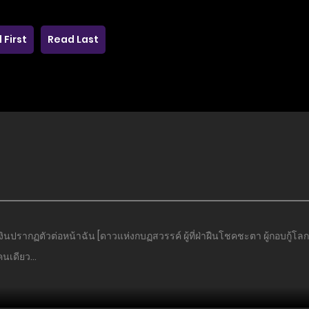
 First
Read Last
งินปรากฏตัวต่อหน้าฉัน [ดาวแห่งกบฏสวรรค์ ผู้ที่ฝ่าฝืนโชคชะตา ผู้กอบกู้โลกเพี
่คนเดียว…