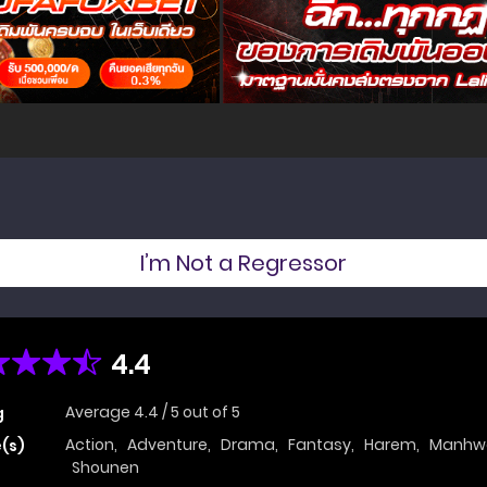
I’m Not a Regressor
4.4
Average
4.4
/
5
out of
5
g
Action
,
Adventure
,
Drama
,
Fantasy
,
Harem
,
Manhw
(s)
Shounen