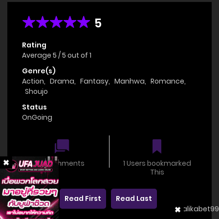
5
Rating
Average
5
/
5
out of
1
Genre(s)
Action
,
Drama
,
Fantasy
,
Manhwa
,
Romance
,
Shoujo
Status
OnGoing
0 comments
1 Users bookmarked
This
Read First
Read Last