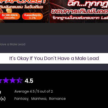
 Have a Male Lead
It’s Okay If You Don’t Have a Male Lead
4.5
Average
4.5
/
5
out of
2
g
Fantasy
,
Manhwa
,
Romance
(s)