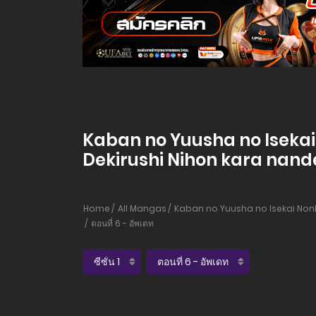
Kaban no Yuusha no Isekai
Dekirushi Nihon kara nande
Home
All Mangas
Kaban no Yuusha no Isekai Non
ตอนที่ 6 - อัพเดท