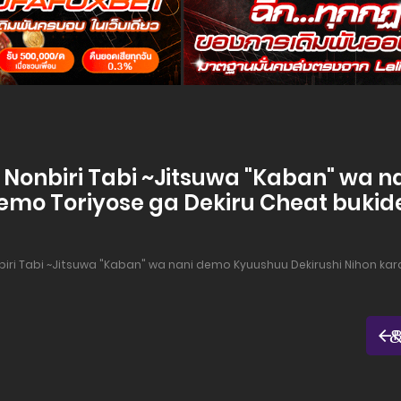
 Nonbiri Tabi ~Jitsuwa "Kaban" wa 
mo Toriyose ga Dekiru Cheat bukidesh
biri Tabi ~Jitsuwa "Kaban" wa nani demo Kyuushuu Dekirushi Nihon ka