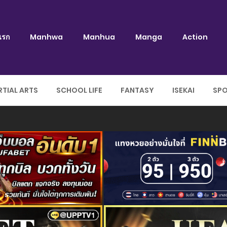
แรก
Manhwa
Manhua
Manga
Action
TIAL ARTS
SCHOOL LIFE
FANTASY
ISEKAI
SP