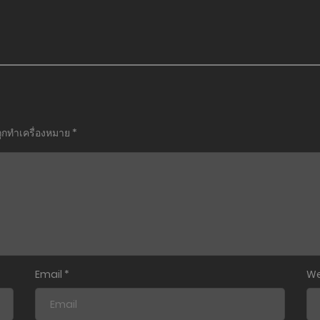
ถูกทำเครื่องหมาย
*
Email
*
We