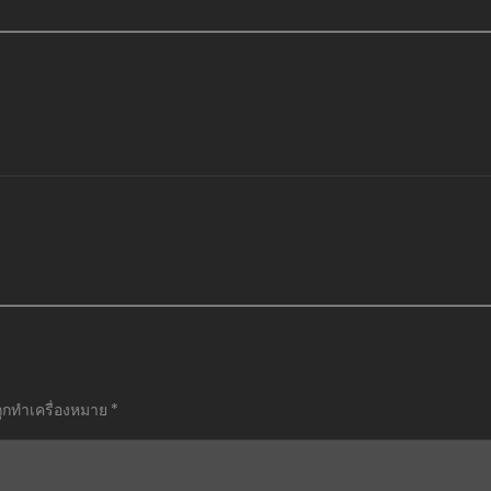
ถูกทำเครื่องหมาย
*