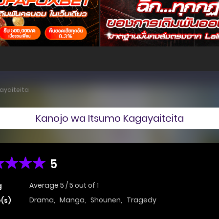
ayaiteita
Kanojo wa Itsumo Kagayaiteita
5
Average
5
/
5
out of
1
g
Drama
,
Manga
,
Shounen
,
Tragedy
(s)