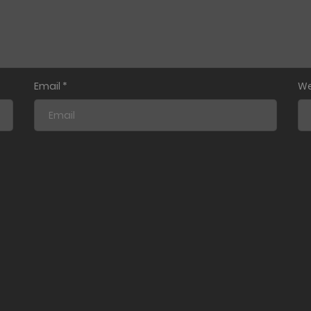
Email
*
We