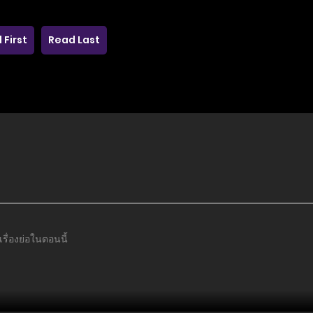
 First
Read Last
รื่องย่อในตอนนี้