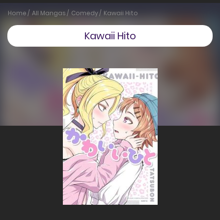
Home
All Mangas
Comedy
Kawaii Hito
Kawaii Hito