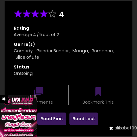
4
Rating
Average
4
/
5
out of
2
Genre(s)
Comedy
,
Gender Bender
,
Manga
,
Romance
,
Slice of Life
Status
OnGoing
0 comments
Bookmark This
Read First
Read Last