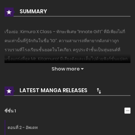
SUMMARY
เรื่องย่อ : Kimura X Class – ทักษะพิเศษ “Innate Gift” ที่มีเพียงไม่กี่
คนเท่านั้นที่รู้จักกันในชื่อ “IG”. ความสามารถที่หายากดังกล่าวถูก
รวบรวมที่โรงเรียนชั้นยอดในโตเกียว. ครูประจําชั้นเป็นหุ่นยนต์ที่
แข็งแกร่งที่สุด Mr. Kitamura! มีเสียงดังและเต็มไปด้วยฟังก์ชั่นแปลก
ๆ… ฉันไม่เคยเห็นครูแบบนี้มาก่อน!! เขาต้องการใช้ชีวิตในโรงเรียน
Show more
มัธยมอย่างสงบสุข แต่… วันที่น่าเบื่อถูกทําลาย! หนังแอ็คชั่นของโรง
เรียนสําหรับเด็กที่มีความสามารถแตกต่างกัน!!
LATEST MANGA RELEASES
อ่านเรื่องนี้ก่อนใครได้ที่ MANGA-LC.NET เท่านั้น!
ซี่ซั่น 1
ตอนที่ 2 - อัพเดท