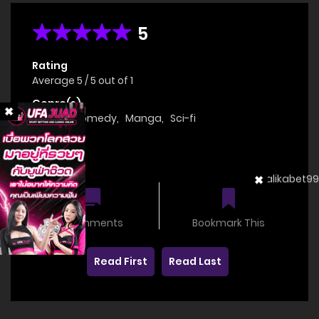
5
Rating
Average
5
/
5
out of
1
Genre(s)
Action
,
Comedy
,
Manga
,
Sci-fi
Status
OnGoing
0 comments
Bookmark This
Read First
Read Last