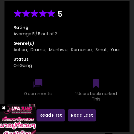
5
Rating
Average
5
/
5
out of
2
Genre(s)
Action
,
Drama
,
Manhwa
,
Romance
,
Smut
,
Yaoi
Status
OnGoing
0 comments
1 Users bookmarked
This
Read First
Read Last