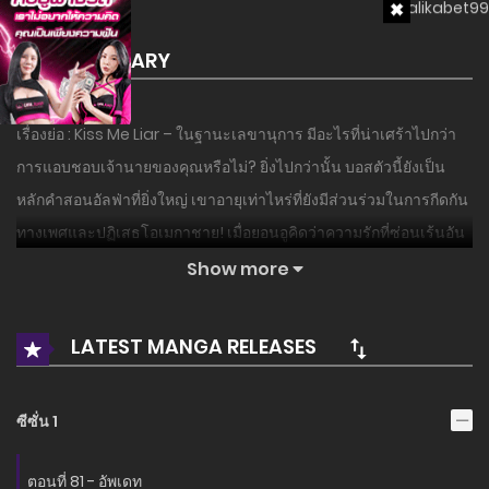
SUMMARY
เรื่องย่อ : Kiss Me Liar – ในฐานะเลขานุการ มีอะไรที่น่าเศร้าไปกว่า
การแอบชอบเจ้านายของคุณหรือไม่? ยิ่งไปกว่านั้น บอสตัวนี้ยังเป็น
หลักคำสอนอัลฟ่าที่ยิ่งใหญ่ เขาอายุเท่าไหร่ที่ยังมีส่วนร่วมในการกีดกัน
ทางเพศและปฏิเสธโอเมกาชาย! เมื่อยอนอูคิดว่าความรักที่ซ่อนเร้นอัน
ขมขื่นของเขากำลังจะจบลงอย่างไร้ประโยชน์ เขาพบว่าเจ้านายที่ดูถูก
Show more
เขาแอบดูแลทุกอย่างเพื่อเขา หลังจากวงจรความร้อน เขาไม่เพียงแสดง
การต่อต้าน แต่ยังทำให้ร่างกายของเขาร้อนขึ้นด้วย…
LATEST MANGA RELEASES
อ่านเรื่องนี้ก่อนใครได้ที่ MANGA-LC.NET เท่านั้น!
ซีซั่น 1
ตอนที่ 81 - อัพเดท