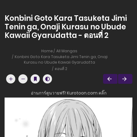
Konbini Goto Kara Tasuketa Jimi
Tenin ga, Onaji Kurasu no Ubude
Kawaii Gyarudatta - ตอนที่ 2
Home
All Mangas
Konbini Goto Kara Tasuketa Jimi Tenin ga, Onaji
Kurasu no Ubude Kawaii Gyarudatta
ตอนที่ 2
อ่านการ์ตูนวายฟรี! Kurotoon.com คลิ๊ก