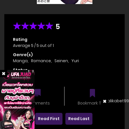
5
Rating
Average
5
/
5
out of
1
Genre(s)
Manga
,
Romance
,
Seinen
,
Yuri
Status
OnGoing
0 comments
Bookmark This
Read First
Read Last