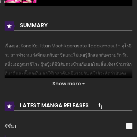
SUMMARY
เรื่องย่อ : Kono Koi, Ittan Mochikaerasete Itadakimasu! – คุโรอิ
วะ สาวทำงานเก่งที่ทุ่มเทกับอาชีพและไม่เคยรู้สึกสนุกกับความรัก วัน
หนึ่งเธอถูกมาชิโระ ผู้หญิงที่มีนิสัยตรงข้ามกับเธอโดยสิ้นเชิง เข้ามาทัก
ที่บาร์ และทั้งสองก็เผลอใช้เวลาคืนหนึ่งร่วมกัน คุโรอิวะคิดว่ามันคง
เป็นเพียงความผิดพลาดชั่วคืนเท่านั้น แต่แล้วเธอก็ได้รู้ว่าแท้จริงมาชิ
Show more
โระเป็นรุ่นน้องในบริษัทเดียวกัน แถมมาชิโระยังสารภาพอีกว่าเธอชอบ
คุโรอิวะ…!? แม้จะมีเส้นแบ่งเรื่องความสัมพันธ์ในที่ทำงาน มาชิโระ รุ่น
LATEST MANGA RELEASES
น้องที่คลั่งไคล้ความรักก็ยังคงตามจีบเธออย่างไม่ลดละ และหัวใจของคุ
โรอิวะก็ค่อย ๆ ถูกเอาชนะไปทีละน้อย
ซีซั่น 1
อ่านเรื่องนี้ก่อนใครได้ที่ MANGA-LC.NET เท่านั้น!