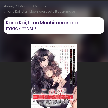
Home
All Mangas
Manga
Kono Koi, Ittan Mochikaerasete Itadakimasu!
Kono Koi, Ittan Mochikaerasete
Itadakimasu!