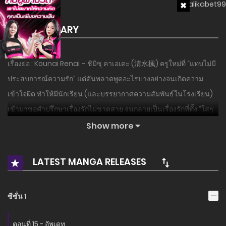
SUMMARY
เรื่องย่อ : Kounai Renai – ชิมิซุ คาเอเดะ (清水楓) ครูใหม่ที่ “แทบไม่มี
ประสบการณ์ความรัก” แต่ดันพลาดพูดอะไรบางอย่างจนเกิดความ
เข้าใจผิด ทำให้มีนักเรียน (และบรรยากาศความสัมพันธ์ในโรงเรียน)
เข้ามาขอคำปรึกษาเรื่องรักไม่ขาดสาย จนกลายเป็นเรื่องรักที่ทั้ง “ใสๆ
แต่ก็ชวนรู้สึกระแวง/อันตรายนิดๆ” เพราะโรงเรียนนี้เต็มไปด้วยความ
Show more
สัมพันธ์ลับและแรงจูงใจของคนหลายฝ่าย…
LATEST MANGA RELEASES
อ่านเรื่องนี้ก่อนใครได้ที่ MANGA-LC.NET เท่านั้น!
ซีซั่น 1
ตอนที่ 15 - อัพเดท