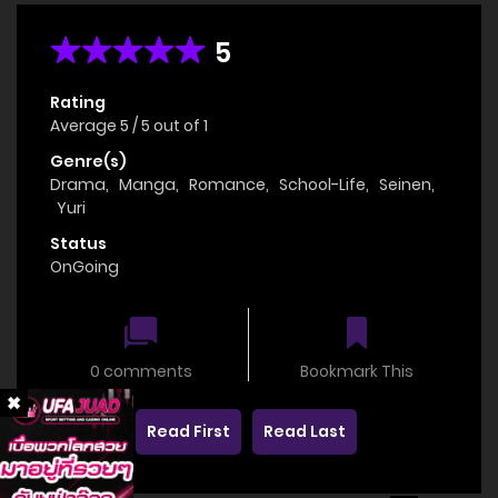
5
Rating
Average
5
/
5
out of
1
Genre(s)
Drama
,
Manga
,
Romance
,
School-Life
,
Seinen
,
Yuri
Status
OnGoing
0 comments
Bookmark This
Read First
Read Last