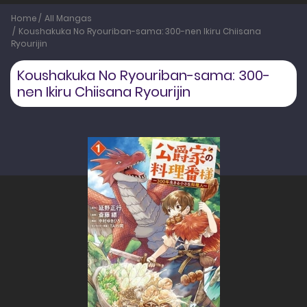
Home
All Mangas
Koushakuka No Ryouriban-sama: 300-nen Ikiru Chiisana
Ryourijin
Koushakuka No Ryouriban-sama: 300-
nen Ikiru Chiisana Ryourijin