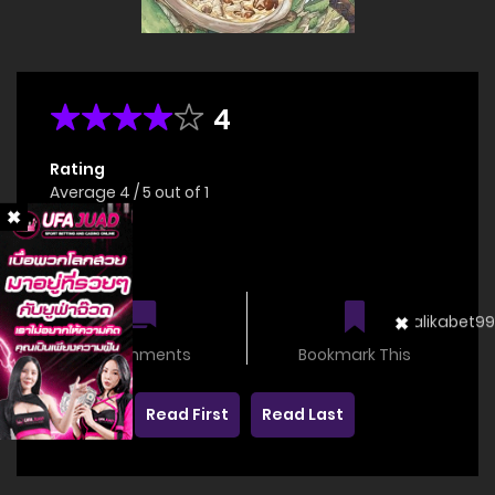
4
Rating
Average
4
/
5
out of
1
Status
OnGoing
0 comments
Bookmark This
Read First
Read Last