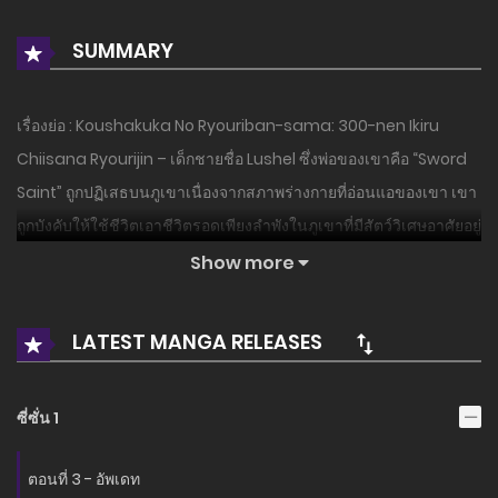
SUMMARY
เรื่องย่อ : Koushakuka No Ryouriban-sama: 300-nen Ikiru
Chiisana Ryourijin – เด็กชายชื่อ Lushel ซึ่งพ่อของเขาคือ “Sword
Saint” ถูกปฏิเสธบนภูเขาเนื่องจากสภาพร่างกายที่อ่อนแอของเขา เขา
ถูกบังคับให้ใช้ชีวิตเอาชีวิตรอดเพียงลำพังในภูเขาที่มีสัตว์วิเศษอาศัยอยู่
อย่างไรก็ตาม เขาค้นพบโดยบังเอิญว่ามอนสเตอร์สามารถบริโภคได้
Show more
และเขาก็สามารถรับทักษะได้โดยการกินพวกมัน…!
LATEST MANGA RELEASES
อ่านเรื่องนี้ก่อนใครได้ที่ MANGA-LC.NET เท่านั้น!
ซี่ซั่น 1
ตอนที่ 3 - อัพเดท